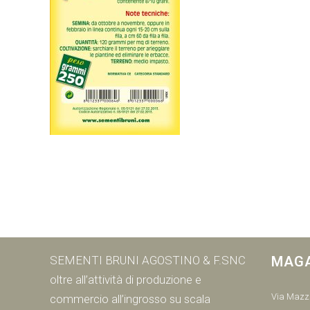
SEMENTI BRUNI AGOSTINO & F.SNC
MAG
oltre all’attività di produzione e
Via Mazzi
commercio all’ingrosso su scala