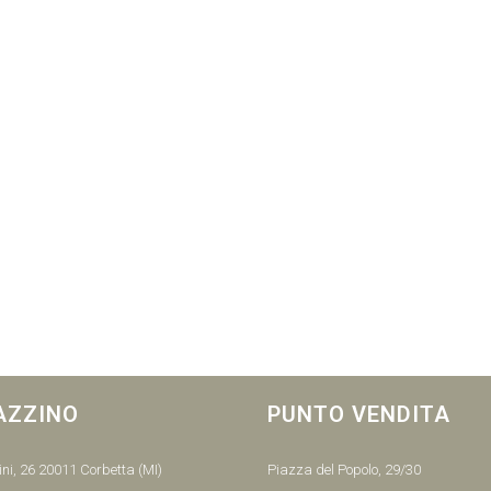
AZZINO
PUNTO VENDITA
ni, 26 20011 Corbetta (MI)
Piazza del Popolo, 29/30