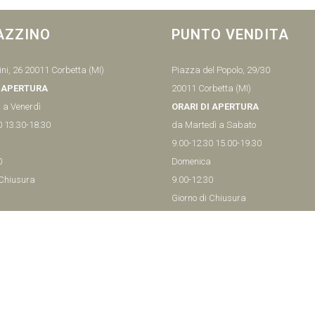
AZZINO
PUNTO VENDITA
ni, 26 20011 Corbetta (MI)
Piazza del Popolo, 29/30
I APERTURA
20011 Corbetta (MI)
 a Venerdì
ORARI DI APERTURA
0 13.30-18.30
da Martedì a Sabato
9.00-12.30 15.00-19.30
0
Domenica
 Chiusura
9.00-12.30
Giorno di Chiusura
79148
Lunedì
Tel:
029779425
– MI ITALY P.IVA - 04656370154
iva sulla raccolta
Le tue preferenze relative alla priva