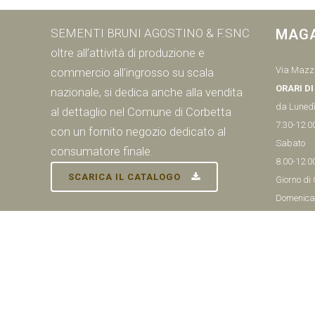
SEMENTI BRUNI AGOSTINO & F.SNC
MAG
oltre all’attività di produzione e
Via Mazzi
commercio all’ingrosso su scala
ORARI D
nazionale, si dedica anche alla vendita
da Lunedì
al dettaglio nel Comune di Corbetta
7.30-12.0
con un fornito negozio dedicato al
Sabato
consumatore finale.
8.00-12.0
SCARICA IL CATALOGO
Giorno di
Domenica
Tel:
02 97
© SEMENTI BRUNI AGOSTINO & F VIA MAZZINI, 26 20011 CORBETTA 
Informat