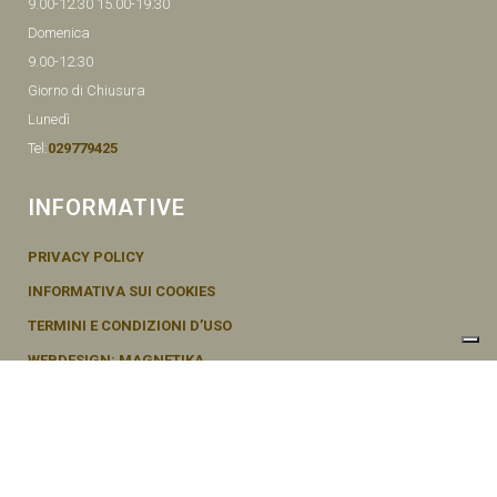
9.00-12.30 15.00-19.30
Domenica
9.00-12.30
Giorno di Chiusura
Lunedì
Tel:
029779425
INFORMATIVE
PRIVACY POLICY
INFORMATIVA SUI COOKIES
TERMINI E CONDIZIONI D’USO
WEBDESIGN: MAGNETIKA
© SEMENTI BRUNI AGOSTINO & F VIA MAZZINI, 26 20011 CORBETTA –
MI ITALY P.IVA - 04656370154