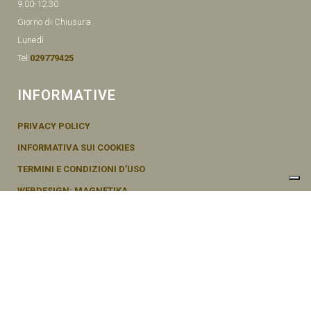
9.00-12.30
Giorno di Chiusura
Lunedì
Tel:
029779425
INFORMATIVE
PRIVACY POLICY
INFORMATIVA SUI COOKIES
TERMINI E CONDIZIONI D’USO
WEBDESIGN: MAGNETIKA
© SEMENTI BRUNI AGOSTINO & F VIA MAZZINI, 26 20011 CORBETTA –
MI ITALY P.IVA - 04656370154