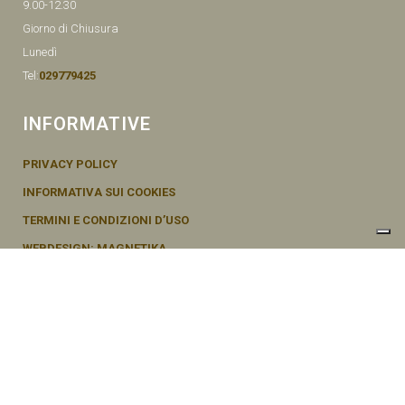
9.00-12.30
Giorno di Chiusura
Lunedì
Tel:
029779425
INFORMATIVE
PRIVACY POLICY
INFORMATIVA SUI COOKIES
TERMINI E CONDIZIONI D’USO
WEBDESIGN: MAGNETIKA
© SEMENTI BRUNI AGOSTINO & F VIA MAZZINI, 26 20011 CORBETTA –
MI ITALY P.IVA - 04656370154