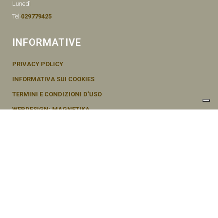
Lunedì
Tel:
029779425
INFORMATIVE
PRIVACY POLICY
INFORMATIVA SUI COOKIES
TERMINI E CONDIZIONI D’USO
WEBDESIGN: MAGNETIKA
© SEMENTI BRUNI AGOSTINO & F VIA MAZZINI, 26 20011 CORBETTA –
MI ITALY P.IVA - 04656370154
Le tue preferenze relative alla privacy