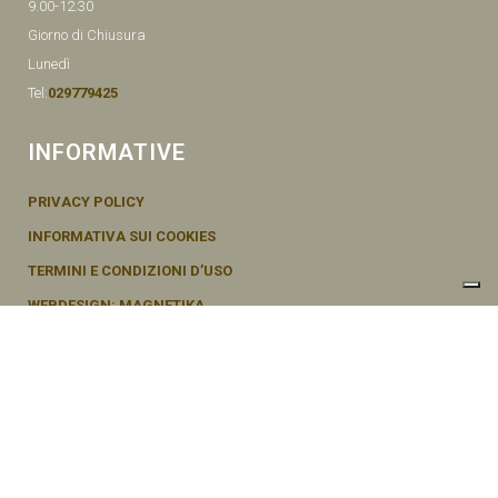
9.00-12.30
Giorno di Chiusura
Lunedì
Tel:
029779425
INFORMATIVE
PRIVACY POLICY
INFORMATIVA SUI COOKIES
TERMINI E CONDIZIONI D’USO
WEBDESIGN: MAGNETIKA
© SEMENTI BRUNI AGOSTINO & F VIA MAZZINI, 26 20011 CORBETTA –
MI ITALY P.IVA - 04656370154