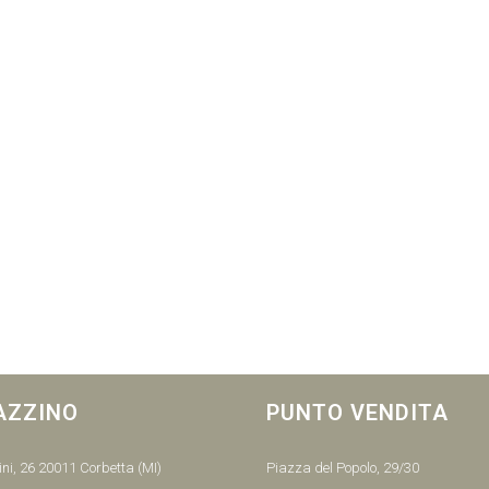
AZZINO
PUNTO VENDITA
ni, 26 20011 Corbetta (MI)
Piazza del Popolo, 29/30