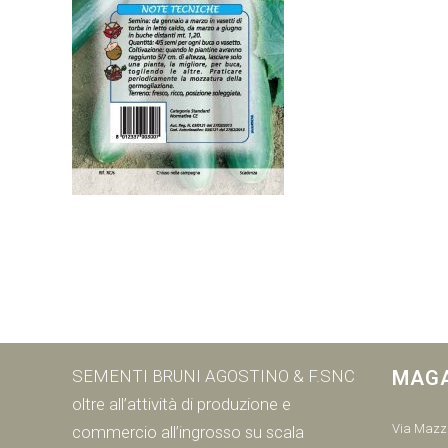
SEMENTI BRUNI AGOSTINO & F.SNC
MAG
oltre all’attività di produzione e
Via Mazzi
commercio all’ingrosso su scala