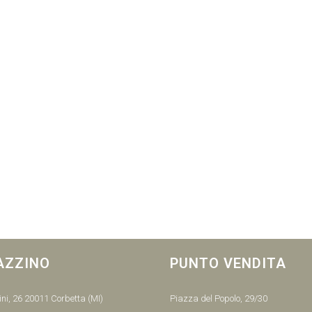
AZZINO
PUNTO VENDITA
ni, 26 20011 Corbetta (MI)
Piazza del Popolo, 29/30