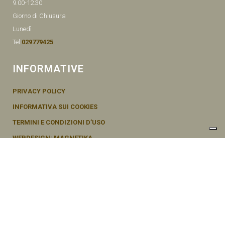
9.00-12.30
Giorno di Chiusura
Lunedì
Tel:
029779425
INFORMATIVE
PRIVACY POLICY
INFORMATIVA SUI COOKIES
TERMINI E CONDIZIONI D’USO
WEBDESIGN: MAGNETIKA
© SEMENTI BRUNI AGOSTINO & F VIA MAZZINI, 26 20011 CORBETTA –
MI ITALY P.IVA - 04656370154