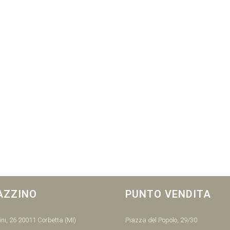
AZZINO
PUNTO VENDITA
ni, 26 20011 Corbetta (MI)
Piazza del Popolo, 29/30