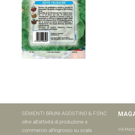
SEMENTI BRUNI AGOSTINO & F.SNC
MAG
oltre all’attività di produzione e
Via Mazzi
commercio all’ingrosso su scala