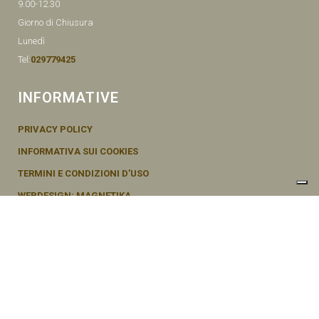
9.00-12.30
Giorno di Chiusura
Lunedì
Tel:
029779425
INFORMATIVE
PRIVACY POLICY
INFORMATIVA SUI COOKIES
TERMINI E CONDIZIONI D’USO
WEBDESIGN: MAGNETIKA
© SEMENTI BRUNI AGOSTINO & F VIA MAZZINI, 26 20011 CORBETTA –
MI ITALY P.IVA - 04656370154