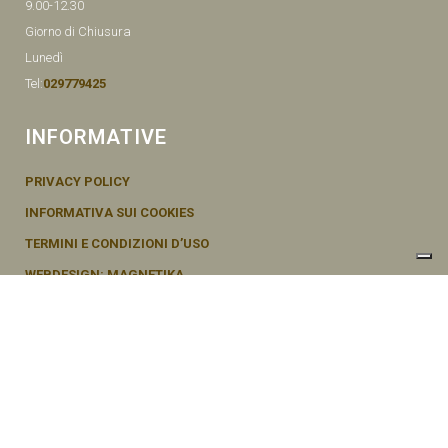
9.00-12.30
Giorno di Chiusura
Lunedì
Tel:
029779425
INFORMATIVE
PRIVACY POLICY
INFORMATIVA SUI COOKIES
TERMINI E CONDIZIONI D’USO
WEBDESIGN: MAGNETIKA
© SEMENTI BRUNI AGOSTINO & F VIA MAZZINI, 26 20011 CORBETTA –
MI ITALY P.IVA - 04656370154