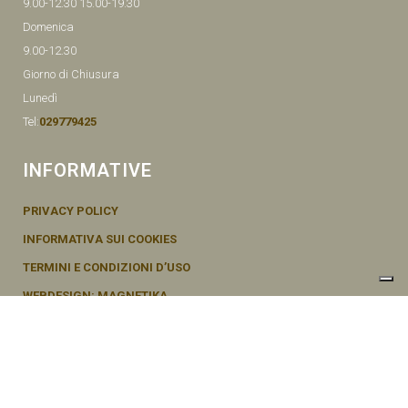
9.00-12.30 15.00-19.30
Domenica
9.00-12.30
Giorno di Chiusura
Lunedì
Tel:
029779425
INFORMATIVE
PRIVACY POLICY
INFORMATIVA SUI COOKIES
TERMINI E CONDIZIONI D’USO
WEBDESIGN: MAGNETIKA
© SEMENTI BRUNI AGOSTINO & F VIA MAZZINI, 26 20011 CORBETTA –
MI ITALY P.IVA - 04656370154