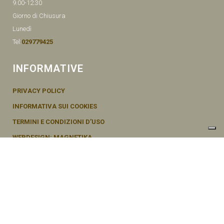
9.00-12.30
Giorno di Chiusura
Lunedì
Tel:
029779425
INFORMATIVE
PRIVACY POLICY
INFORMATIVA SUI COOKIES
TERMINI E CONDIZIONI D’USO
WEBDESIGN: MAGNETIKA
© SEMENTI BRUNI AGOSTINO & F VIA MAZZINI, 26 20011 CORBETTA –
MI ITALY P.IVA - 04656370154