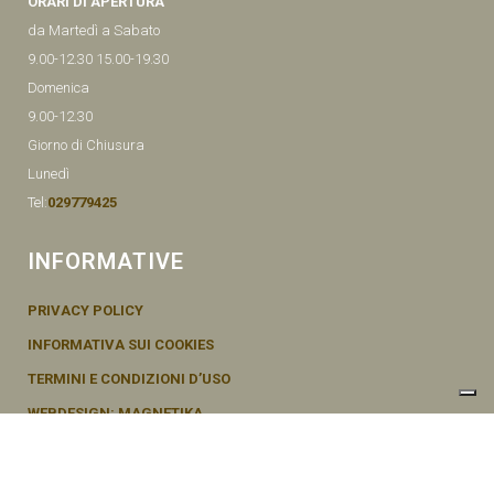
ORARI DI APERTURA
da Martedì a Sabato
9.00-12.30 15.00-19.30
Domenica
9.00-12.30
Giorno di Chiusura
Lunedì
Tel:
029779425
INFORMATIVE
PRIVACY POLICY
INFORMATIVA SUI COOKIES
TERMINI E CONDIZIONI D’USO
WEBDESIGN: MAGNETIKA