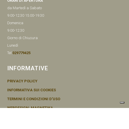
ORARI DI APERTURA
da Martedì a Sabato
9.00-12.30 15.00-19.30
Domenica
9.00-12.30
Giorno di Chiusura
Lunedì
Tel:
029779425
INFORMATIVE
PRIVACY POLICY
INFORMATIVA SUI COOKIES
TERMINI E CONDIZIONI D’USO
WEBDESIGN: MAGNETIKA