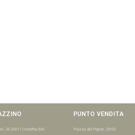
AZZINO
PUNTO VENDITA
ni, 26 20011 Corbetta (MI)
Piazza del Popolo, 29/30