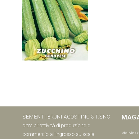
SEMENTI BRUNI AGOSTINO & F.SNC
MAG
oltre all’attività di produzione e
Via Mazzi
commercio all’ingrosso su scala