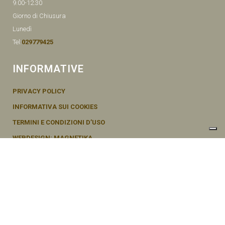
9.00-12.30
Giorno di Chiusura
Lunedì
Tel:
029779425
INFORMATIVE
PRIVACY POLICY
INFORMATIVA SUI COOKIES
TERMINI E CONDIZIONI D’USO
WEBDESIGN: MAGNETIKA
© SEMENTI BRUNI AGOSTINO & F VIA MAZZINI, 26 20011 CORBETTA –
MI ITALY P.IVA - 04656370154