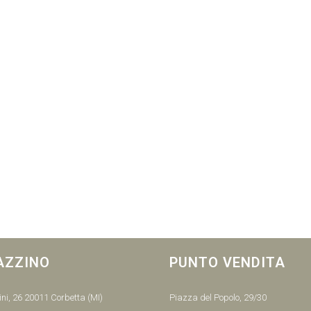
AZZINO
PUNTO VENDITA
ni, 26 20011 Corbetta (MI)
Piazza del Popolo, 29/30