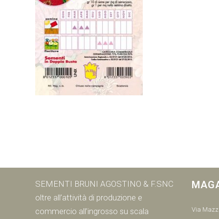
SEMENTI BRUNI AGOSTINO & F.SNC
MAG
oltre all’attività di produzione e
Via Mazzi
commercio all’ingrosso su scala