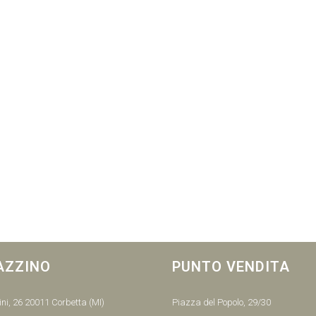
AZZINO
PUNTO VENDITA
ni, 26 20011 Corbetta (MI)
Piazza del Popolo, 29/30