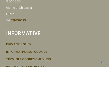
9.00-12.30
Giorno di Chiusura
Lunedì
Tel:
029779425
INFORMATIVE
PRIVACY POLICY
INFORMATIVA SUI COOKIES
TERMINI E CONDIZIONI D’USO
WEBDESIGN: MAGNETIKA
© SEMENTI BRUNI AGOSTINO & F VIA MAZZINI, 26 20011 CORBETTA –
MI ITALY P.IVA - 04656370154