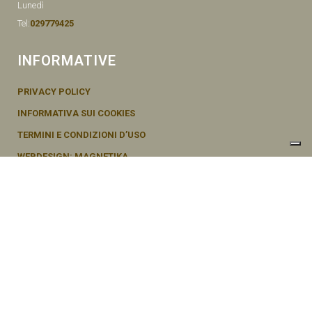
Lunedì
Tel:
029779425
INFORMATIVE
PRIVACY POLICY
INFORMATIVA SUI COOKIES
TERMINI E CONDIZIONI D’USO
WEBDESIGN: MAGNETIKA
© SEMENTI BRUNI AGOSTINO & F VIA MAZZINI, 26 20011 CORBETTA –
MI ITALY P.IVA - 04656370154
Le tue preferenze relative alla privacy