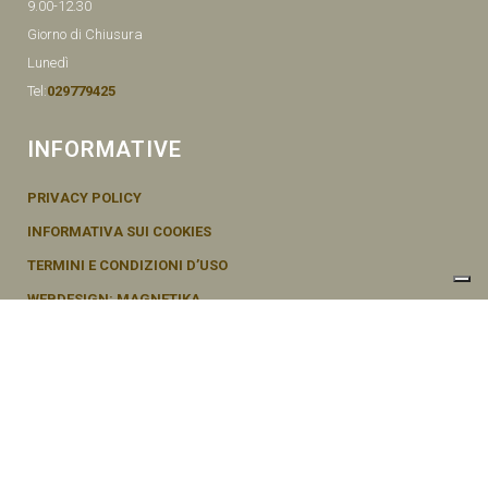
9.00-12.30
Giorno di Chiusura
Lunedì
Tel:
029779425
INFORMATIVE
PRIVACY POLICY
INFORMATIVA SUI COOKIES
TERMINI E CONDIZIONI D’USO
WEBDESIGN: MAGNETIKA
© SEMENTI BRUNI AGOSTINO & F VIA MAZZINI, 26 20011 CORBETTA –
MI ITALY P.IVA - 04656370154