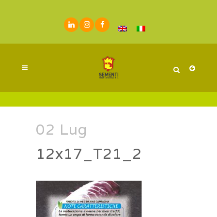
02 Lug
12x17_T21_2