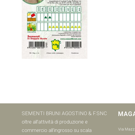
SEMENTI BRUNI AGOSTINO & F.SNC
MAG
oltre all’attività di produzione e
Via Mazzi
commercio all’ingrosso su scala