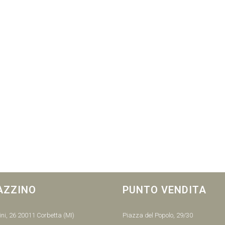
AZZINO
PUNTO VENDITA
ni, 26 20011 Corbetta (MI)
Piazza del Popolo, 29/30