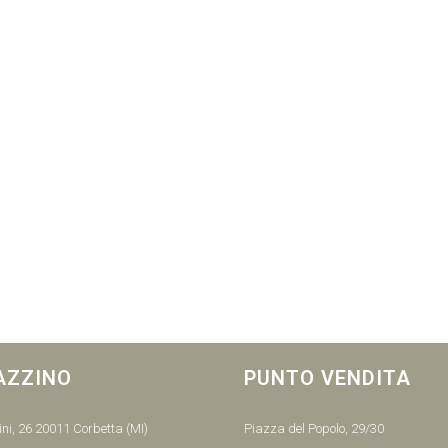
AZZINO
PUNTO VENDITA
ni, 26 20011 Corbetta (MI)
Piazza del Popolo, 29/30