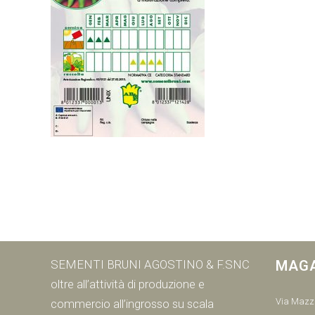
SEMENTI BRUNI AGOSTINO & F.SNC
MAG
oltre all’attività di produzione e
Via Mazzi
commercio all’ingrosso su scala