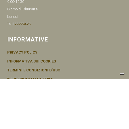
9.00-12.30
Giorno di Chiusura
Lunedì
Tel:
029779425
INFORMATIVE
PRIVACY POLICY
INFORMATIVA SUI COOKIES
TERMINI E CONDIZIONI D’USO
WEBDESIGN: MAGNETIKA
© SEMENTI BRUNI AGOSTINO & F VIA MAZZINI, 26 20011 CORBETTA –
MI ITALY P.IVA - 04656370154