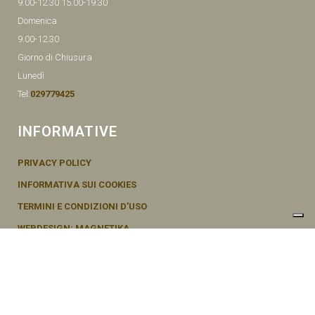
9.00-12.30 15.00-19.30
Domenica
9.00-12.30
Giorno di Chiusura
Lunedì
Tel:
029779425
INFORMATIVE
PRIVACY POLICY
INFORMATIVA SUI COOKIES
TERMINI E CONDIZIONI D’USO
WEBDESIGN: MAGNETIKA
© SEMENTI BRUNI AGOSTINO & F VIA MAZZINI, 26 20011 CORBETTA –
MI ITALY P.IVA - 04656370154