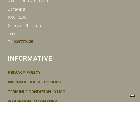
9.00-12.30 15.00-19.30
Domenica
9.00-12.30
Giorno di Chiusura
Lunedì
Tel:
029779425
INFORMATIVE
PRIVACY POLICY
INFORMATIVA SUI COOKIES
TERMINI E CONDIZIONI D’USO
WEBDESIGN: MAGNETIKA
© SEMENTI BRUNI AGOSTINO & F VIA MAZZINI, 26 20011 CORBETTA –
MI ITALY P.IVA - 04656370154