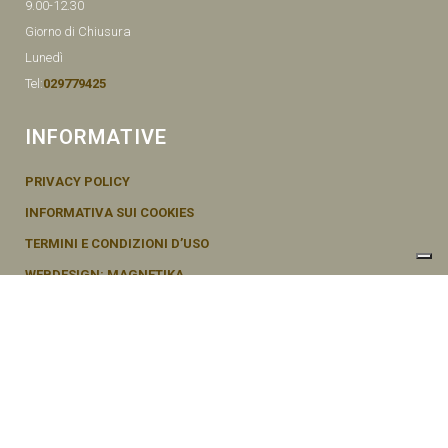
9.00-12.30
Giorno di Chiusura
Lunedì
Tel:
029779425
INFORMATIVE
PRIVACY POLICY
INFORMATIVA SUI COOKIES
TERMINI E CONDIZIONI D’USO
WEBDESIGN: MAGNETIKA
© SEMENTI BRUNI AGOSTINO & F VIA MAZZINI, 26 20011 CORBETTA –
MI ITALY P.IVA - 04656370154