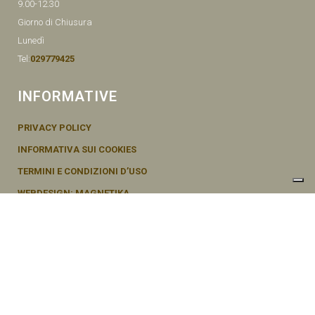
9.00-12.30
Giorno di Chiusura
Lunedì
Tel:
029779425
INFORMATIVE
PRIVACY POLICY
INFORMATIVA SUI COOKIES
TERMINI E CONDIZIONI D’USO
WEBDESIGN: MAGNETIKA
© SEMENTI BRUNI AGOSTINO & F VIA MAZZINI, 26 20011 CORBETTA –
MI ITALY P.IVA - 04656370154