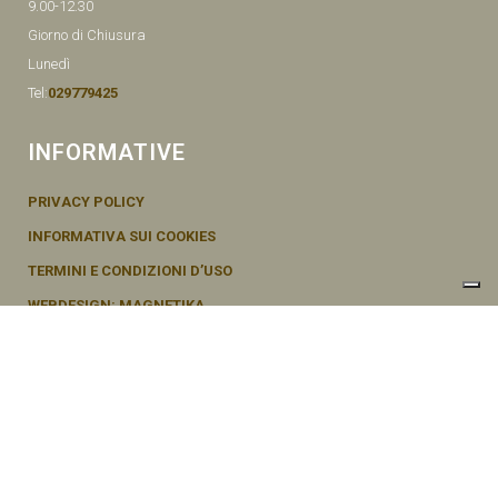
9.00-12.30
Giorno di Chiusura
Lunedì
Tel:
029779425
INFORMATIVE
PRIVACY POLICY
INFORMATIVA SUI COOKIES
TERMINI E CONDIZIONI D’USO
WEBDESIGN: MAGNETIKA
© SEMENTI BRUNI AGOSTINO & F VIA MAZZINI, 26 20011 CORBETTA –
MI ITALY P.IVA - 04656370154