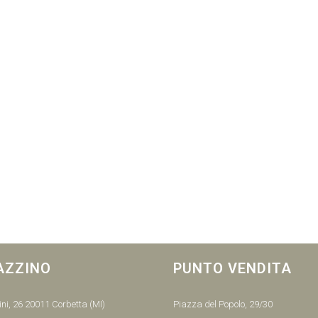
AZZINO
PUNTO VENDITA
ni, 26 20011 Corbetta (MI)
Piazza del Popolo, 29/30