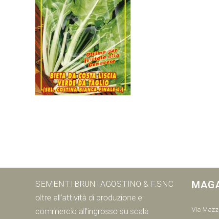
SEMENTI BRUNI AGOSTINO & F.SNC
MAG
oltre all’attività di produzione e
Via Mazzi
commercio all’ingrosso su scala