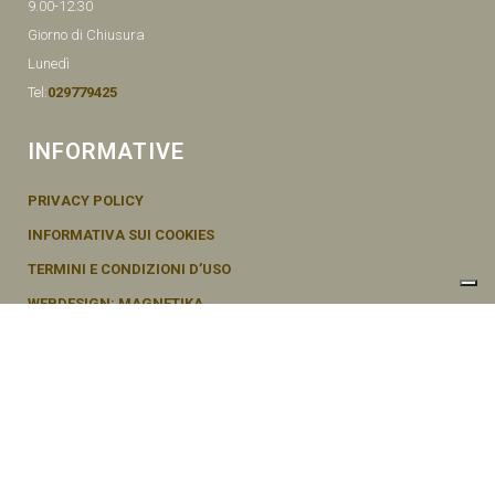
9.00-12.30
Giorno di Chiusura
Lunedì
Tel:
029779425
INFORMATIVE
PRIVACY POLICY
INFORMATIVA SUI COOKIES
TERMINI E CONDIZIONI D’USO
WEBDESIGN: MAGNETIKA
© SEMENTI BRUNI AGOSTINO & F VIA MAZZINI, 26 20011 CORBETTA –
MI ITALY P.IVA - 04656370154