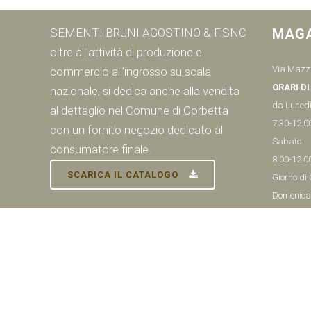
SEMENTI BRUNI AGOSTINO & F.SNC
MAG
oltre all’attività di produzione e
Via Mazzi
commercio all’ingrosso su scala
ORARI D
nazionale, si dedica anche alla vendita
da Lunedì
al dettaglio nel Comune di Corbetta
7.30-12.0
con un fornito negozio dedicato al
Sabato
consumatore finale.
8.00-12.0
SCARICA IL CATALOGO
Giorno di
Domenica
Tel:
02 97
© SEMENTI BRUNI AGOSTINO & F VIA MAZZINI, 26 20011 CORBETTA 
Informat