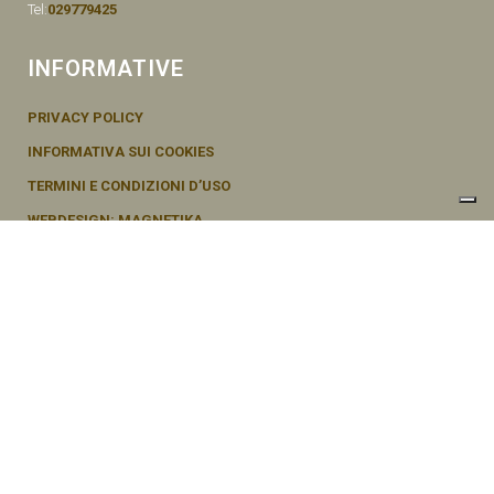
Tel:
029779425
INFORMATIVE
PRIVACY POLICY
INFORMATIVA SUI COOKIES
TERMINI E CONDIZIONI D’USO
WEBDESIGN: MAGNETIKA
© SEMENTI BRUNI AGOSTINO & F VIA MAZZINI, 26 20011 CORBETTA –
MI ITALY P.IVA - 04656370154
Le tue preferenze relative alla privacy