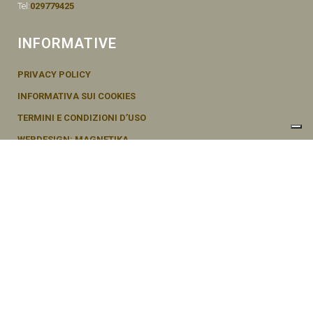
Tel:
029779425
INFORMATIVE
PRIVACY POLICY
INFORMATIVA SUI COOKIES
TERMINI E CONDIZIONI D’USO
WEBDESIGN: MAGNETIKA
© SEMENTI BRUNI AGOSTINO & F VIA MAZZINI, 26 20011 CORBETTA –
MI ITALY P.IVA - 04656370154
Le tue preferenze relative alla privacy