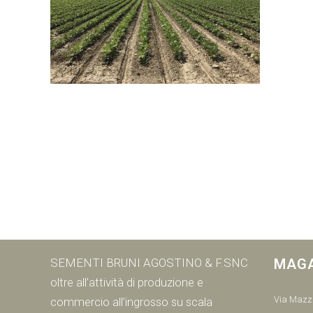
SEMENTI BRUNI AGOSTINO & F.SNC
MAG
oltre all’attività di produzione e
Via Mazzi
commercio all’ingrosso su scala