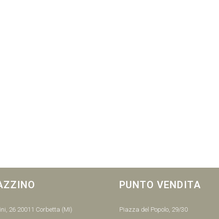
AZZINO
PUNTO VENDITA
ni, 26 20011 Corbetta (MI)
Piazza del Popolo, 29/30