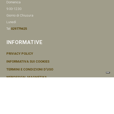
Domenica
9.00-12.30
Giorno di Chiusura
Lunedì
Tel:
029779425
INFORMATIVE
PRIVACY POLICY
INFORMATIVA SUI COOKIES
TERMINI E CONDIZIONI D’USO
WEBDESIGN: MAGNETIKA
© SEMENTI BRUNI AGOSTINO & F VIA MAZZINI, 26 20011 CORBETTA –
MI ITALY P.IVA - 04656370154