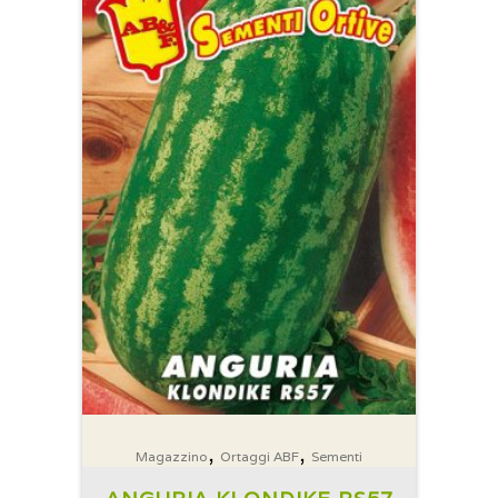
,
,
Magazzino
Ortaggi ABF
Sementi