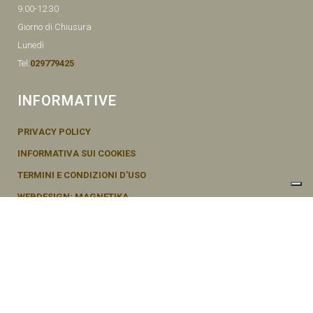
9.00-12.30
Giorno di Chiusura
Lunedì
Tel:
029779425
INFORMATIVE
PRIVACY POLICY
INFORMATIVA SUI COOKIES
TERMINI E CONDIZIONI D’USO
WEBDESIGN: MAGNETIKA
© SEMENTI BRUNI AGOSTINO & F VIA MAZZINI, 26 20011 CORBETTA –
MI ITALY P.IVA - 04656370154