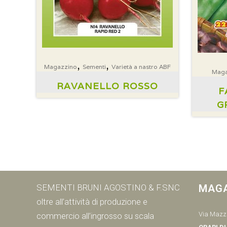
,
,
Magazzino
Sementi
Varietà a nastro ABF
Maga
RAVANELLO ROSSO
F
G
SEMENTI BRUNI AGOSTINO & F.SNC
MAG
oltre all’attività di produzione e
Via Mazzi
commercio all’ingrosso su scala