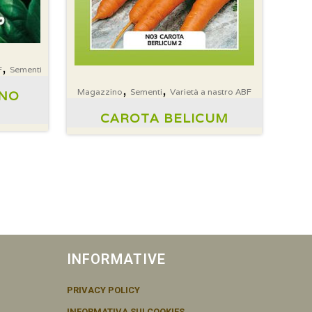
,
F
Sementi
,
,
Magazzino
Sementi
Varietà a nastro ABF
ANO
CAROTA BELICUM
INFORMATIVE
PRIVACY POLICY
INFORMATIVA SUI COOKIES