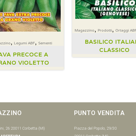
,
,
Magazzino
Prodotti
Ortaggi AB
,
,
BASILICO ITALI
zzino
Legumi ABF
Sementi
CLASSICO
AVA PRECOCE A
RANO VIOLETTO
AZZINO
PUNTO VENDITA
ni, 26 20011 Corbetta (MI)
Piazza del Popolo, 29/30