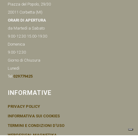
Piazza del Popolo, 29/30
20011 Corbetta (MI)
ORARI DI APERTURA
da Martedì a Sabato
9.00-12.30 15.00-19.30
Domenica
9.00-12.30
Giorno di Chiusura
Lunedì
Tel:
029779425
INFORMATIVE
PRIVACY POLICY
INFORMATIVA SUI COOKIES
TERMINI E CONDIZIONI D’USO
WEBDESIGN: MAGNETIKA