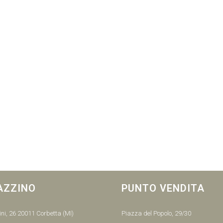
AZZINO
PUNTO VENDITA
ni, 26 20011 Corbetta (MI)
Piazza del Popolo, 29/30