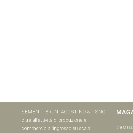
SEMENTI BRUNI AGOSTINO & F.SNC
MAG
oltre all’attività di produzione e
Via Mazzi
commercio all’ingrosso su scala