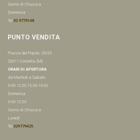
Giorno di Chiusura
Domenica
Tel:
02 9779148
PUNTO VENDITA
Piazza del Popolo, 29/30
20011 Corbetta (MI)
ORARI DI APERTURA
da Martedì a Sabato
9.00-12.30 15.00-19.30
Domenica
9.00-12.30
Giorno di Chiusura
Lunedì
Tel:
029779425